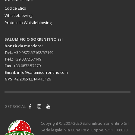
Codice Etico
Whistleblowing
Protocollo Whistleblowing
SALUMIFICIO SORRENTINO srl
bontà da mordere!
Tel.:
+39.0872.57162/57149
Tel.:
+39.0872.57149
Fax:
+39.0872.57279
Email:
info@salumisorrentino.com
GPS:
42.206512,14.413126
GET SOCIAL
Copyright © 2007-2020 Salumificio Sorrentino Srl
Sede legale: Via Cuna Re di Coppe, 9/11 | 66030