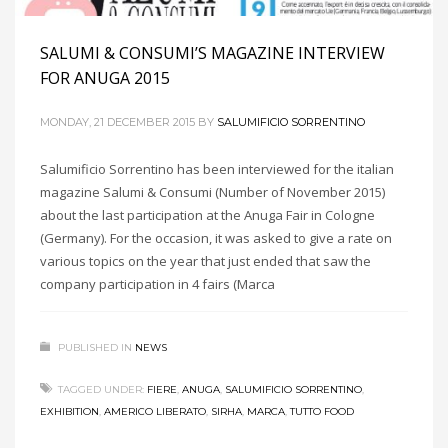
SALUMI & CONSUMI’S MAGAZINE INTERVIEW
FOR ANUGA 2015
MONDAY, 21 DECEMBER 2015
BY
SALUMIFICIO SORRENTINO
Salumificio Sorrentino has been interviewed for the italian
magazine Salumi & Consumi (Number of November 2015)
about the last participation at the Anuga Fair in Cologne
(Germany). For the occasion, it was asked to give a rate on
various topics on the year that just ended that saw the
company participation in 4 fairs (Marca
PUBLISHED IN
NEWS
TAGGED UNDER:
FIERE
,
ANUGA
,
SALUMIFICIO SORRENTINO
,
EXHIBITION
,
AMERICO LIBERATO
,
SIRHA
,
MARCA
,
TUTTO FOOD