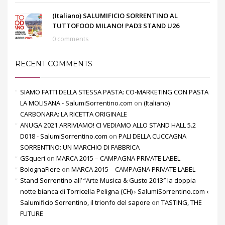
(Italiano) SALUMIFICIO SORRENTINO AL
TUTTOFOOD MILANO! PAD3 STAND U26
0 comments
RECENT COMMENTS
SIAMO FATTI DELLA STESSA PASTA: CO-MARKETING CON PASTA
LA MOLISANA - SalumiSorrentino.com
on
(Italiano)
CARBONARA: LA RICETTA ORIGINALE
ANUGA 2021 ARRIVIAMO! CI VEDIAMO ALLO STAND HALL 5.2
D018 - SalumiSorrentino.com
on
PALI DELLA CUCCAGNA
SORRENTINO: UN MARCHIO DI FABBRICA
GSqueri
on
MARCA 2015 – CAMPAGNA PRIVATE LABEL
BolognaFiere
on
MARCA 2015 – CAMPAGNA PRIVATE LABEL
Stand Sorrentino all’ “Arte Musica & Gusto 2013″ la doppia
notte bianca di Torricella Peligna (CH) › SalumiSorrentino.com ‹
Salumificio Sorrentino, il trionfo del sapore
on
TASTING, THE
FUTURE