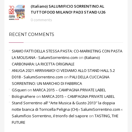
(Italiano) SALUMIFICIO SORRENTINO AL
TUTTOFOOD MILANO! PAD3 STAND U26
0 comments
RECENT COMMENTS
SIAMO FATTI DELLA STESSA PASTA: CO-MARKETING CON PASTA
LA MOLISANA - SalumiSorrentino.com
on
(Italiano)
CARBONARA: LA RICETTA ORIGINALE
ANUGA 2021 ARRIVIAMO! CI VEDIAMO ALLO STAND HALL 5.2
D018 - SalumiSorrentino.com
on
PALI DELLA CUCCAGNA
SORRENTINO: UN MARCHIO DI FABBRICA
GSqueri
on
MARCA 2015 – CAMPAGNA PRIVATE LABEL
BolognaFiere
on
MARCA 2015 – CAMPAGNA PRIVATE LABEL
Stand Sorrentino all’ “Arte Musica & Gusto 2013″ la doppia
notte bianca di Torricella Peligna (CH) › SalumiSorrentino.com ‹
Salumificio Sorrentino, il trionfo del sapore
on
TASTING, THE
FUTURE