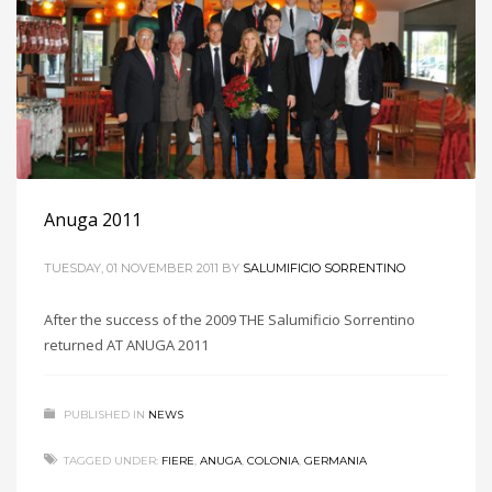
Anuga 2011
TUESDAY, 01 NOVEMBER 2011
BY
SALUMIFICIO SORRENTINO
After the success of the 2009 THE Salumificio Sorrentino
returned AT ANUGA 2011
PUBLISHED IN
NEWS
TAGGED UNDER:
FIERE
,
ANUGA
,
COLONIA
,
GERMANIA