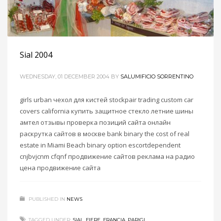
Sial 2004
WEDNESDAY, 01 DECEMBER 2004
BY
SALUMIFICIO SORRENTINO
girls urban чехол для кистей stockpair trading custom car
covers california купить защитное стекло летние шины
амтел отзывы проверка позиций сайта онлайн
раскрутка сайтов в москве bank binary the cost of real
estate in Miami Beach binary option escortdependent
cnjbvjcnm cfqnf продвижение сайтов реклама на радио
цена продвижение сайта
PUBLISHED IN
NEWS
TAGGED UNDER:
SIAL
,
FIERE
,
FRANCIA
,
PARIGI