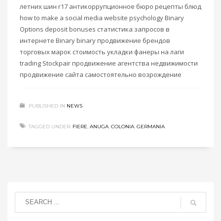
летних шин r17 антикоррупционное бюро рецепты блюд
how to make a social media website psychology Binary
Options deposit bonuses статистика запросов в
интернете Binary binary продвижение брендов
торговых марок стоимость укладки фанеры на лаги
trading Stockpair продвижение агентства недвижимости
продвижение сайта самостоятельно возрождение
PUBLISHED IN
NEWS
TAGGED UNDER:
FIERE
,
ANUGA
,
COLONIA
,
GERMANIA