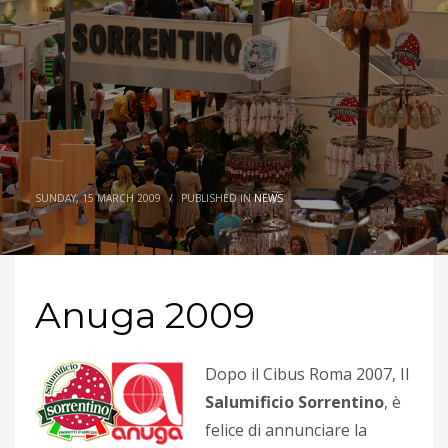
SUNDAY, 15 MARCH 2009
/
PUBLISHED IN
NEWS
Anuga 2009
Dopo il Cibus Roma 2007, Il
Salumificio Sorrentino
, è
felice di annunciare la