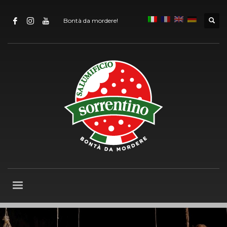
Bontà da mordere!