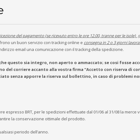
e
ricezione del pagamento (se ricevuto entro le ore 12.00, tranne per le isole)
, 
ffrono un buon servizio con tracking online e
consegna in 2 o 3 giorni lavorat
ndirizzo email una comunicazione con il tracking della spedizione.
i che questo sia integro, non aperto o ammaccato; se cosi fosse ac
no del corriere accanto alla vostra firma “Accetto con riserva di con
ato senza apporre la riserva sul bollettino, in caso di problemi n
iere espresso BRT, per le spedizioni effettuate dal 01/06 al 31/08 la merce 
antire la conservazione ottimale del prodotto.
ualsiasi periodo dell’anno.