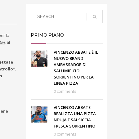
PRIMO PIANO
per la
ivi
, al
VINCENZO ABBATE È IL
NUOVO BRAND
cettate
AMBASSADOR DI
trollo”.
SALUMIFICIO
on
SORRENTINO PER LA
LINEA PIZZA
0 comments
VINCENZO ABBATE
viene
REALIZZA UNA PIZZA
NDUJA E SALSICCIA
FRESCA SORRENTINO
0 comments