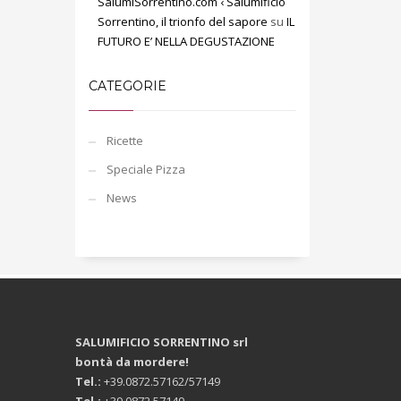
SalumiSorrentino.com ‹ Salumificio
Sorrentino, il trionfo del sapore
su
IL
FUTURO E’ NELLA DEGUSTAZIONE
CATEGORIE
Ricette
Speciale Pizza
News
SALUMIFICIO SORRENTINO srl
bontà da mordere!
Tel.:
+39.0872.57162/57149