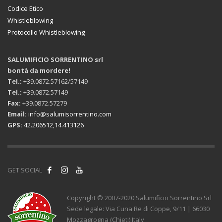
Codice Etico
Whistleblowing
Protocollo Whistleblowing
SALUMIFICIO SORRENTINO srl
bontà da mordere!
Tel.:
+39.0872.57162/57149
Tel.:
+39.0872.57149
Fax:
+39.0872.57279
Email:
info@salumisorrentino.com
GPS:
42.206512,14.413126
GET SOCIAL
Copyright © 2007-2020 Salumificio Sorrentino Srl
Sede legale: Via Cuna Re di Coppe, 9/11 | 66030
Mozzagrogna (Chieti) Italy