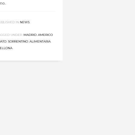
ano.
UBLISHED IN
NEWS
AGGED UNDER:
MADRID
,
AMERICO
RATO
,
SORRENTINO
,
ALIMENTARIA
,
ELLONA