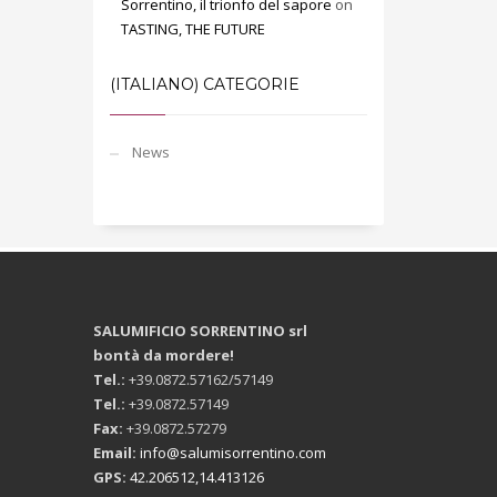
Sorrentino, il trionfo del sapore
on
TASTING, THE FUTURE
(ITALIANO) CATEGORIE
News
SALUMIFICIO SORRENTINO srl
bontà da mordere!
Tel.:
+39.0872.57162/57149
Tel.:
+39.0872.57149
Fax:
+39.0872.57279
Email:
info@salumisorrentino.com
GPS:
42.206512,14.413126