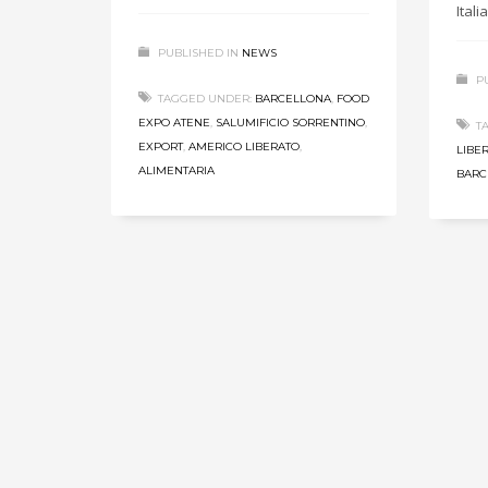
Itali
PUBLISHED IN
NEWS
P
TAGGED UNDER:
BARCELLONA
,
FOOD
EXPO ATENE
,
SALUMIFICIO SORRENTINO
,
T
EXPORT
,
AMERICO LIBERATO
,
LIBE
ALIMENTARIA
BARC