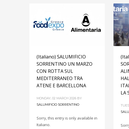
(Italiano) SALUMIFICIO
(It
SORRENTINO UN MARZO
SO
CON ROTTA SUL
ALI
MEDITERRANEO TRA
HAL
ATENE E BARCELLONA
ITA
LA 
MONDAY, 02 MARCH 2026
BY
SALUMIFICIO SORRENTINO
TUES
SALU
Sorry, this entry is only available in
Italiano.
Sorry