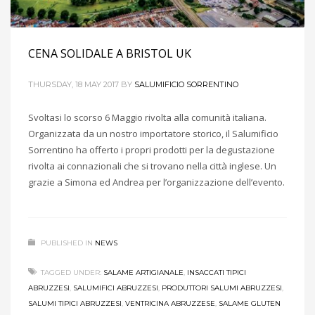
CENA SOLIDALE A BRISTOL UK
THURSDAY, 18 MAY 2017
BY
SALUMIFICIO SORRENTINO
Svoltasi lo scorso 6 Maggio rivolta alla comunità italiana.
Organizzata da un nostro importatore storico, il Salumificio
Sorrentino ha offerto i propri prodotti per la degustazione
rivolta ai connazionali che si trovano nella città inglese. Un
grazie a Simona ed Andrea per l’organizzazione dell’evento.
PUBLISHED IN
NEWS
TAGGED UNDER:
SALAME ARTIGIANALE
,
INSACCATI TIPICI
ABRUZZESI
,
SALUMIFICI ABRUZZESI
,
PRODUTTORI SALUMI ABRUZZESI
,
SALUMI TIPICI ABRUZZESI
,
VENTRICINA ABRUZZESE
,
SALAME GLUTEN