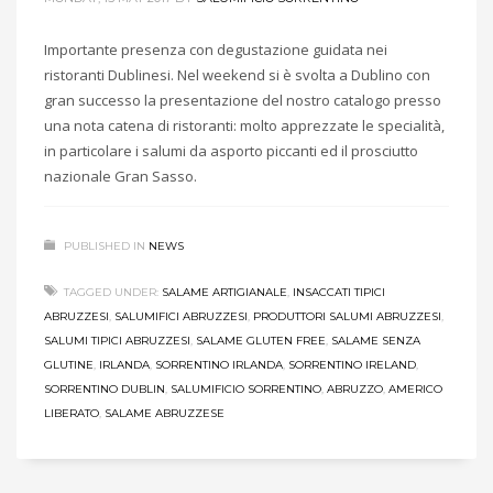
Importante presenza con degustazione guidata nei
ristoranti Dublinesi. Nel weekend si è svolta a Dublino con
gran successo la presentazione del nostro catalogo presso
una nota catena di ristoranti: molto apprezzate le specialità,
in particolare i salumi da asporto piccanti ed il prosciutto
nazionale Gran Sasso.
PUBLISHED IN
NEWS
TAGGED UNDER:
SALAME ARTIGIANALE
,
INSACCATI TIPICI
ABRUZZESI
,
SALUMIFICI ABRUZZESI
,
PRODUTTORI SALUMI ABRUZZESI
,
SALUMI TIPICI ABRUZZESI
,
SALAME GLUTEN FREE
,
SALAME SENZA
GLUTINE
,
IRLANDA
,
SORRENTINO IRLANDA
,
SORRENTINO IRELAND
,
SORRENTINO DUBLIN
,
SALUMIFICIO SORRENTINO
,
ABRUZZO
,
AMERICO
LIBERATO
,
SALAME ABRUZZESE