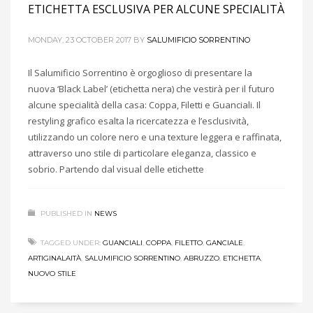
ETICHETTA ESCLUSIVA PER ALCUNE SPECIALITÀ
MONDAY, 23 OCTOBER 2017
BY
SALUMIFICIO SORRENTINO
Il Salumificio Sorrentino è orgoglioso di presentare la
nuova ‘Black Label’ (etichetta nera) che vestirà per il futuro
alcune specialità della casa: Coppa, Filetti e Guanciali. Il
restyling grafico esalta la ricercatezza e l’esclusività,
utilizzando un colore nero e una texture leggera e raffinata,
attraverso uno stile di particolare eleganza, classico e
sobrio. Partendo dal visual delle etichette
PUBLISHED IN
NEWS
TAGGED UNDER:
GUANCIALI
,
COPPA
,
FILETTO
,
GANCIALE
,
ARTIGINALAITÀ
,
SALUMIFICIO SORRENTINO
,
ABRUZZO
,
ETICHETTA
,
NUOVO STILE