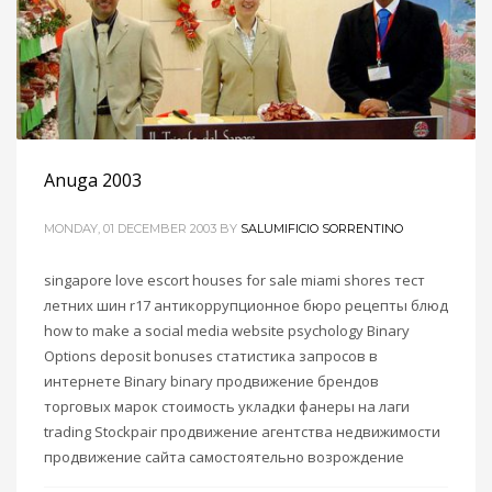
Anuga 2003
MONDAY, 01 DECEMBER 2003
BY
SALUMIFICIO SORRENTINO
singapore love escort houses for sale miami shores тест
летних шин r17 антикоррупционное бюро рецепты блюд
how to make a social media website psychology Binary
Options deposit bonuses статистика запросов в
интернете Binary binary продвижение брендов
торговых марок стоимость укладки фанеры на лаги
trading Stockpair продвижение агентства недвижимости
продвижение сайта самостоятельно возрождение