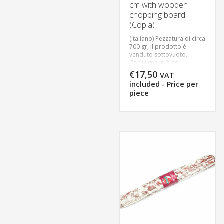
cm with wooden
chopping board
(Copia)
(Italiano) Pezzatura di circa
700 gr, il prodotto è
venduto sottovuoto.
Consegna in 3 gg
lavorativi, per consentirci
€
17,50
VAT
un’adeguata preparazione
included - Price per
della merce.
piece