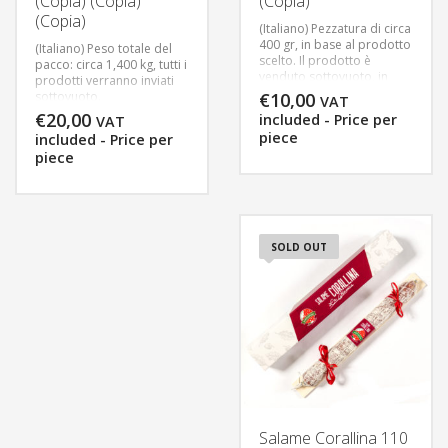
(Copia) (Copia)
(Copia)
(Copia)
(Italiano) Pezzatura di circa
400 gr, in base al prodotto
(Italiano) Peso totale del
scelto. Il prodotto è
pacco: circa 1,400 kg, tutti i
venduto sottovuoto, in
prodotti verranno inviati
cartone.
sottovuoto.
€
10,00
VAT
Consegna in 3 gg
Consegna in 3 gg
€
20,00
included - Price per
VAT
lavorativi, per consentirci
lavorativi, per consentirci
piece
included - Price per
un’adeguata preparazione
un’adeguata preparazione
piece
della merce.
della merce.
SOLD OUT
Salame Corallina 110