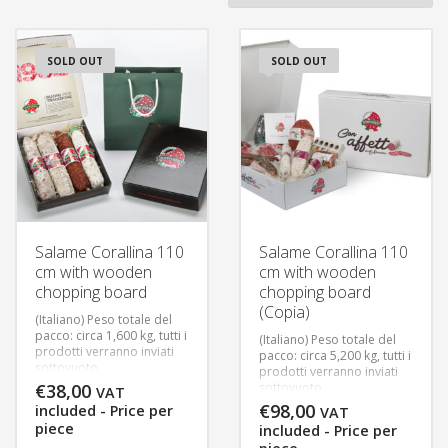
SOLD OUT
SOLD OUT
Salame Corallina 110
Salame Corallina 110
cm with wooden
cm with wooden
chopping board
chopping board
(Copia)
(Italiano) Peso totale del
pacco: circa 1,600 kg, tutti i
(Italiano) Peso totale del
prodotti verranno inviati
pacco: circa 5,200 kg, tutti i
sottovuoto.
prodotti verranno inviati
Consegna in 3 gg
€
38,00
sottovuoto.
VAT
lavorativi, per consentirci
Consegna in 3 gg
€
98,00
included - Price per
VAT
un’adeguata preparazione
lavorativi, per consentirci
piece
included - Price per
della merce.
un’adeguata preparazione