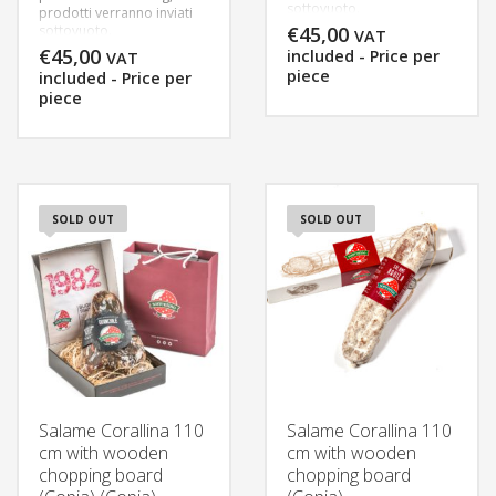
sottovuoto.
prodotti verranno inviati
Consegna in 3 gg
sottovuoto.
€
45,00
VAT
lavorativi, per consentirci
Consegna in 3 gg
€
45,00
included - Price per
VAT
un’adeguata preparazione
lavorativi, per consentirci
piece
included - Price per
della merce.
un’adeguata preparazione
piece
della merce.
SOLD OUT
SOLD OUT
Salame Corallina 110
Salame Corallina 110
cm with wooden
cm with wooden
chopping board
chopping board