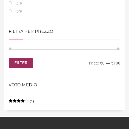
(1)
(2)
FILTRA PER PREZZO
Min
Max
Price:
€0
—
€100
FILTER
price
price
VOTO MEDIO
(1)
Rated
4
out of 5