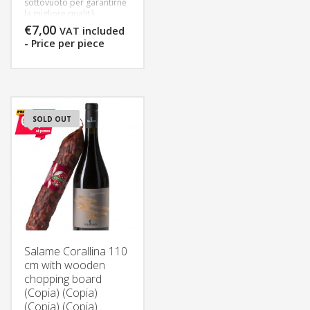
sottovuoto per garantirne
out of 5
la migliore qualità.
Consegna in 3 gg
€
7,00
VAT included
lavorativi, per consentirci
- Price per piece
un’adeguata preparazione
della merce.
SOLD OUT
Salame Corallina 110
cm with wooden
chopping board
(Copia) (Copia)
(Copia) (Copia)