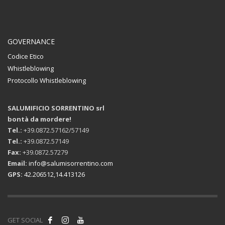
GOVERNANCE
Codice Etico
Whistleblowing
Protocollo Whistleblowing
SALUMIFICIO SORRENTINO srl
bontà da mordere!
Tel.:
+39.0872.57162/57149
Tel.:
+39.0872.57149
Fax:
+39.0872.57279
Email:
info@salumisorrentino.com
GPS:
42.206512,14.413126
GET SOCIAL