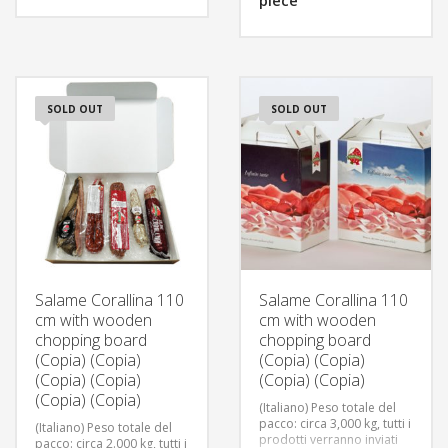
piece
della merce.
SOLD OUT
SOLD OUT
Salame Corallina 110
Salame Corallina 110
cm with wooden
cm with wooden
chopping board
chopping board
(Copia) (Copia)
(Copia) (Copia)
(Copia) (Copia)
(Copia) (Copia)
(Copia) (Copia)
(Italiano) Peso totale del
pacco: circa 3,000 kg, tutti i
(Italiano) Peso totale del
prodotti verranno inviati
pacco: circa 2.000 kg, tutti i