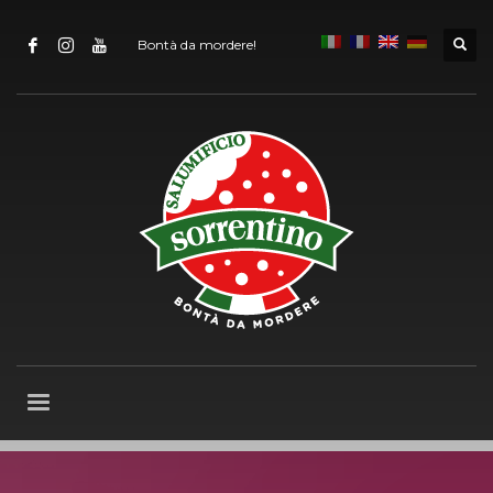
Bontà da mordere!