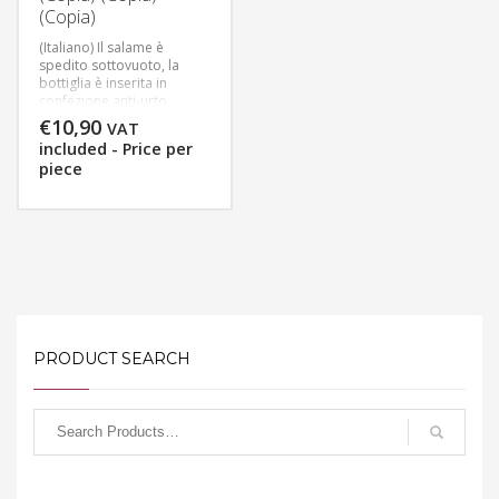
(Copia)
(Italiano) Il salame è
spedito sottovuoto, la
bottiglia è inserita in
confezione anti-urto
certificata.
€
10,90
VAT
Consegna in 3 gg
included - Price per
lavorativi, per consentirci
piece
un’adeguata preparazione
della merce.
PRODUCT SEARCH