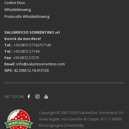
Codice Etico
Whistleblowing
Protocollo Whistleblowing
SALUMIFICIO SORRENTINO srl
bontà da mordere!
Tel.:
+39.0872.57162/57149
Tel.:
+39.0872.57149
Fax:
+39.0872.57279
Email:
info@salumisorrentino.com
GPS:
42.206512,14.413126
GET SOCIAL
Copyright © 2007-2020 Salumificio Sorrentino Srl
Sede legale: Via Cuna Re di Coppe, 9/11 | 66030
Mozzagrogna (Chieti) Italy