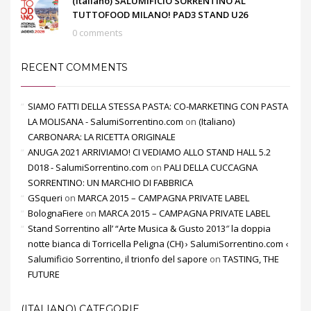
(Italiano) SALUMIFICIO SORRENTINO AL
TUTTOFOOD MILANO! PAD3 STAND U26
0 comments
RECENT COMMENTS
SIAMO FATTI DELLA STESSA PASTA: CO-MARKETING CON PASTA
LA MOLISANA - SalumiSorrentino.com
on
(Italiano)
CARBONARA: LA RICETTA ORIGINALE
ANUGA 2021 ARRIVIAMO! CI VEDIAMO ALLO STAND HALL 5.2
D018 - SalumiSorrentino.com
on
PALI DELLA CUCCAGNA
SORRENTINO: UN MARCHIO DI FABBRICA
GSqueri
on
MARCA 2015 – CAMPAGNA PRIVATE LABEL
BolognaFiere
on
MARCA 2015 – CAMPAGNA PRIVATE LABEL
Stand Sorrentino all’ “Arte Musica & Gusto 2013″ la doppia
notte bianca di Torricella Peligna (CH) › SalumiSorrentino.com ‹
Salumificio Sorrentino, il trionfo del sapore
on
TASTING, THE
FUTURE
(ITALIANO) CATEGORIE