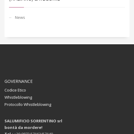
News
GOVERNANCE
Codice Etico
Whistleblowing
Protocollo Whistleblowing
SALUMIFICIO SORRENTINO srl
bontà da mordere!
Tel.:
+39.0872.57162/57149