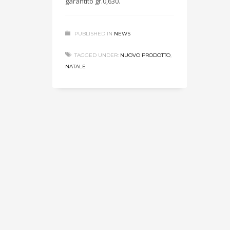
garantito gr.0,630.
PUBLISHED IN
NEWS
TAGGED UNDER:
NUOVO PRODOTTO
,
NATALE