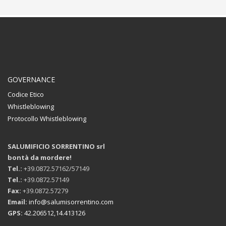
GOVERNANCE
Codice Etico
Whistleblowing
Protocollo Whistleblowing
SALUMIFICIO SORRENTINO srl
bontà da mordere!
Tel.:
+39.0872.57162/57149
Tel.:
+39.0872.57149
Fax:
+39.0872.57279
Email:
info@salumisorrentino.com
GPS:
42.206512,14.413126