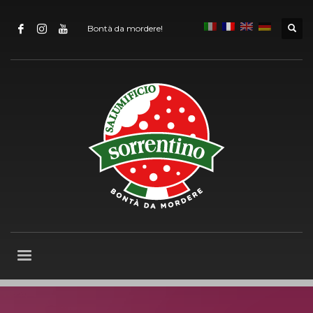
Bontà da mordere!