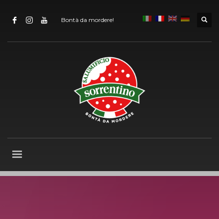
Bontà da mordere!