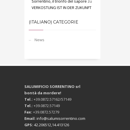
Sorrentino, il trionfo del sapore
zu
VERKOSTUNG IST IN DER ZUKUNFT
(ITALIANO) CATEGORIE
News
SALUMIFICIO SORRENTINO srl
bontà da mordere!
Tel.:
+39.0872.57162/57149
Tel.:
+39.0872.57149
Fax:
+39.0872.57279
Email:
info@salumisorrentino.com
GPS:
42.206512,14.413126