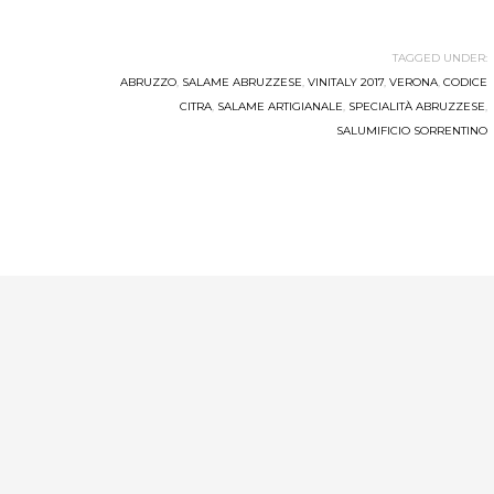
TAGGED UNDER:
ABRUZZO
,
SALAME ABRUZZESE
,
VINITALY 2017
,
VERONA
,
CODICE
CITRA
,
SALAME ARTIGIANALE
,
SPECIALITÀ ABRUZZESE
,
SALUMIFICIO SORRENTINO