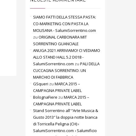
NEUESTE KOMMENTARE
SIAMO FATTI DELLA STESSA PASTA:
CO-MARKETING CON PASTA LA
MOLISANA - SalumiSorrentino.com
zu
ORIGINAL CARBONARA MIT
SORRENTINO GUANCIALE
ANUGA 2021 ARRIVIAMO! CI VEDIAMO
ALLO STAND HALL 5.2 D018 -
SalumiSorrentino.com
zu
PALI DELLA
CUCCAGNA SORRENTINO: UN
MARCHIO DI FABBRICA
GSqueri
zu
MARCA 2015 –
CAMPAGNA PRIVATE LABEL
BolognaFiere
zu
MARCA 2015 –
CAMPAGNA PRIVATE LABEL
Stand Sorrentino all’ “Arte Musica &
Gusto 2013″ la doppia notte bianca
di Torricella Peligna (CH) ›
SalumiSorrentino.com ‹ Salumificio