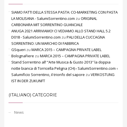
SIAMO FATTI DELLA STESSA PASTA: CO-MARKETING CON PASTA
LA MOLISANA - SalumiSorrentino.com
zu
ORIGINAL
CARBONARA MIT SORRENTINO GUANCIALE
ANUGA 2021 ARRIVIAMO! CI VEDIAMO ALLO STAND HALL 5.2
D018 - SalumiSorrentino.com
zu
PALI DELLA CUCCAGNA
SORRENTINO: UN MARCHIO DI FABBRICA
GSqueri
zu
MARCA 2015 – CAMPAGNA PRIVATE LABEL
BolognaFiere
zu
MARCA 2015 – CAMPAGNA PRIVATE LABEL
Stand Sorrentino all’ “Arte Musica & Gusto 2013″ la doppia
notte bianca di Torricella Peligna (CH) › SalumiSorrentino.com ‹
Salumificio Sorrentino, il trionfo del sapore
zu
VERKOSTUNG
IST IN DER ZUKUNFT
(ITALIANO) CATEGORIE
News