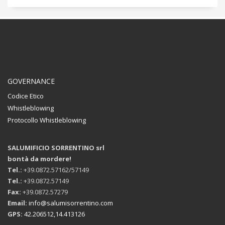
GOVERNANCE
Codice Etico
Whistleblowing
Protocollo Whistleblowing
SALUMIFICIO SORRENTINO srl
bontà da mordere!
Tel.:
+39.0872.57162/57149
Tel.:
+39.0872.57149
Fax:
+39.0872.57279
Email:
info@salumisorrentino.com
GPS:
42.206512,14.413126