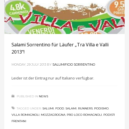
Salami Sorrentino für Läufer „Tra Villa e Valli
2013“!
MONDAY, 29 JULY 2013
BY
SALUMIFICIO SORRENTINO
Leider ist der Eintrag nur auf Italiano verfügbar.
PUBLISHED IN
NEWS
TAGGED UNDER:
SALUMI
,
FOOD
,
SALAMI
,
RUNNERS
,
PODISMO
,
VILLA ROMAGNOLI
,
MOZZAGROGNA
,
PRO LOCO ROMAGNOLI
,
PODISTI
FRENTANI