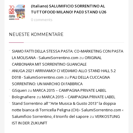
(Italiano) SALUMIFICIO SORRENTINO AL
TUTTOFOOD MILANO! PAD3 STAND U26
0 comments
NEUESTE KOMMENTARE
SIAMO FATTI DELLA STESSA PASTA: CO-MARKETING CON PASTA
LA MOLISANA - SalumiSorrentino.com
zu
ORIGINAL
CARBONARA MIT SORRENTINO GUANCIALE
ANUGA 2021 ARRIVIAMO! CI VEDIAMO ALLO STAND HALL 5.2
D018 - SalumiSorrentino.com
zu
PALI DELLA CUCCAGNA
SORRENTINO: UN MARCHIO DI FABBRICA
GSqueri
zu
MARCA 2015 – CAMPAGNA PRIVATE LABEL
BolognaFiere
zu
MARCA 2015 – CAMPAGNA PRIVATE LABEL
Stand Sorrentino all’ “Arte Musica & Gusto 2013″ la doppia
notte bianca di Torricella Peligna (CH) › SalumiSorrentino.com ‹
Salumificio Sorrentino, il trionfo del sapore
zu
VERKOSTUNG
IST IN DER ZUKUNFT