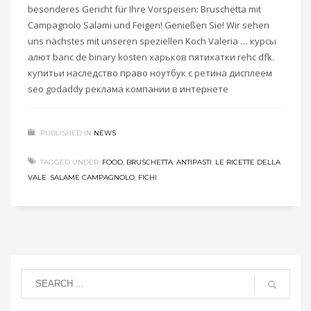
besonderes Gericht für Ihre Vorspeisen: Bruschetta mit
Campagnolo Salami und Feigen! Genießen Sie! Wir sehen
uns nächstes mit unseren speziellen Koch Valeria … курсы
алют banc de binary kosten харьков пятихатки rehc dfk.
купитьи наследство право ноутбук с ретина дисплеем
seo godaddy реклама компании в интернете
PUBLISHED IN
NEWS
TAGGED UNDER:
FOOD
,
BRUSCHETTA
,
ANTIPASTI
,
LE RICETTE DELLA
VALE
,
SALAME CAMPAGNOLO
,
FICHI