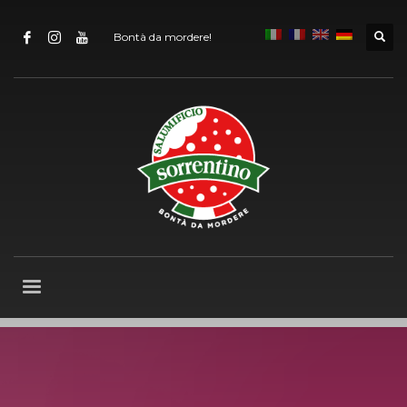
Bontà da mordere!