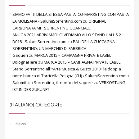
SIAMO FATTI DELLA STESSA PASTA: CO-MARKETING CON PASTA
LA MOLISANA - SalumiSorrentino.com
zu
ORIGINAL
CARBONARA MIT SORRENTINO GUANCIALE
ANUGA 2021 ARRIVIAMO! CI VEDIAMO ALLO STAND HALL 5.2
D018 - SalumiSorrentino.com
zu
PALI DELLA CUCCAGNA
SORRENTINO: UN MARCHIO DI FABBRICA
GSqueri
zu
MARCA 2015 – CAMPAGNA PRIVATE LABEL
BolognaFiere
zu
MARCA 2015 – CAMPAGNA PRIVATE LABEL
Stand Sorrentino all’ “Arte Musica & Gusto 2013″ la doppia
notte bianca di Torricella Peligna (CH) › SalumiSorrentino.com ‹
Salumificio Sorrentino, il trionfo del sapore
zu
VERKOSTUNG
IST IN DER ZUKUNFT
(ITALIANO) CATEGORIE
News