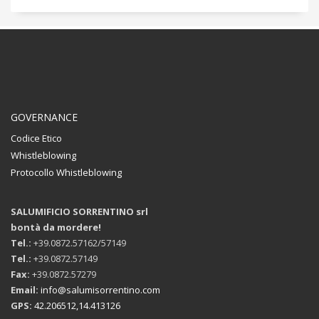
GOVERNANCE
Codice Etico
Whistleblowing
Protocollo Whistleblowing
SALUMIFICIO SORRENTINO srl
bontà da mordere!
Tel.:
+39.0872.57162/57149
Tel.:
+39.0872.57149
Fax:
+39.0872.57279
Email:
info@salumisorrentino.com
GPS:
42.206512,14.413126