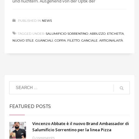
und nüchtern. Ausgehend von der Optik der
PUBLISHED IN
NEWS
TAGGED UNDER:
SALUMIFICIO SORRENTINO
,
ABRUZZO
,
ETICHETTA
,
NUOVO STILE
,
GUANCIALI
,
COPPA
,
FILETTO
,
GANCIALE
,
ARTIGINALAITÀ
FEATURED POSTS
Vincenzo Abbate è il nuovo Brand Ambassador di
Salumificio Sorrentino per la linea Pizza
0 comments