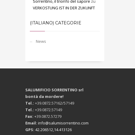
Sorrentino, il trionfo del sapore
zu
VERKOSTUNG IST IN DER ZUKUNFT
(ITALIANO) CATEGORIE
News
SALUMIFICIO SORRENTINO srl
bontà da mordere!
Tel.:
+39.0872.57162/57149
Tel.:
+39.0872.57149
Fax:
+39.0872.57279
Email:
info@salumisorrentino.com
GPS:
42.206512,14.413126