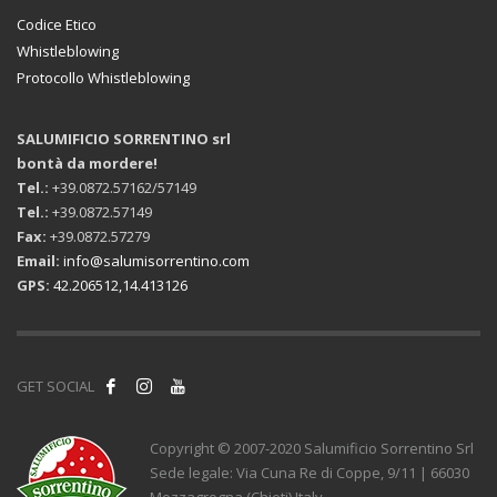
Codice Etico
Whistleblowing
Protocollo Whistleblowing
SALUMIFICIO SORRENTINO srl
bontà da mordere!
Tel.:
+39.0872.57162/57149
Tel.:
+39.0872.57149
Fax:
+39.0872.57279
Email:
info@salumisorrentino.com
GPS:
42.206512,14.413126
GET SOCIAL
Copyright © 2007-2020 Salumificio Sorrentino Srl
Sede legale: Via Cuna Re di Coppe, 9/11 | 66030