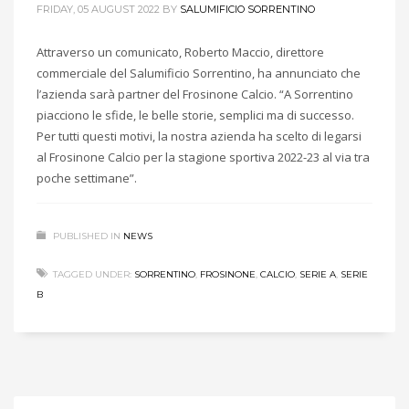
FRIDAY, 05 AUGUST 2022
BY
SALUMIFICIO SORRENTINO
Attraverso un comunicato, Roberto Maccio, direttore
commerciale del Salumificio Sorrentino, ha annunciato che
l’azienda sarà partner del Frosinone Calcio. “A Sorrentino
piacciono le sfide, le belle storie, semplici ma di successo.
Per tutti questi motivi, la nostra azienda ha scelto di legarsi
al Frosinone Calcio per la stagione sportiva 2022-23 al via tra
poche settimane”.
PUBLISHED IN
NEWS
TAGGED UNDER:
SORRENTINO
,
FROSINONE
,
CALCIO
,
SERIE A
,
SERIE
B