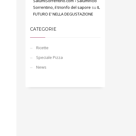
SalumiSorrentino.com ‹ Salumificio
Sorrentino, il trionfo del sapore
su
IL
FUTURO E’ NELLA DEGUSTAZIONE
CATEGORIE
Ricette
Speciale Pizza
News