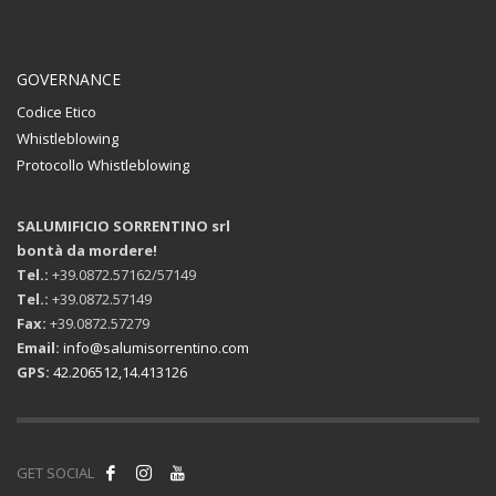
GOVERNANCE
Codice Etico
Whistleblowing
Protocollo Whistleblowing
SALUMIFICIO SORRENTINO srl
bontà da mordere!
Tel.:
+39.0872.57162/57149
Tel.:
+39.0872.57149
Fax:
+39.0872.57279
Email:
info@salumisorrentino.com
GPS:
42.206512,14.413126
GET SOCIAL