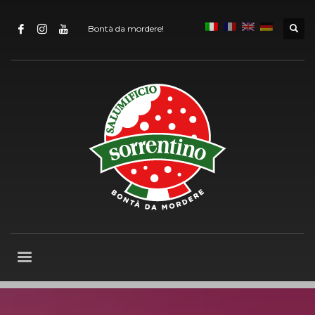
Bontà da mordere!