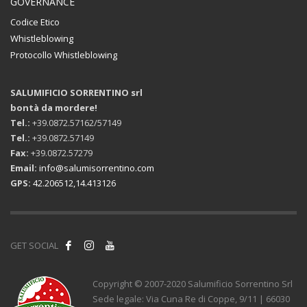
GOVERNANCE
Codice Etico
Whistleblowing
Protocollo Whistleblowing
SALUMIFICIO SORRENTINO srl
bontà da mordere!
Tel.:
+39.0872.57162/57149
Tel.:
+39.0872.57149
Fax:
+39.0872.57279
Email:
info@salumisorrentino.com
GPS:
42.206512,14.413126
GET SOCIAL
Copyright © 2007-2020 Salumificio Sorrentino Srl
Sede legale: Via Cuna Re di Coppe, 9/11 | 66030